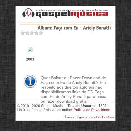
2003
Quer Baixar ou Fazer Download de
Faça com Eu de Ariely Bonatti? Em
respeito aos direitos autorais não
disponibilizamos links do CD Faça
com Eu de Ariely Bonatti para baixar
ou fazer download grátis.
© 2010 - 2026 Gospel Música -
Total de Usuários:
1591 -
Há 0 usuários e 2 visitantes online.
Política de Privacidade
Ícones:
Fugue Icons
e
FamFamFam