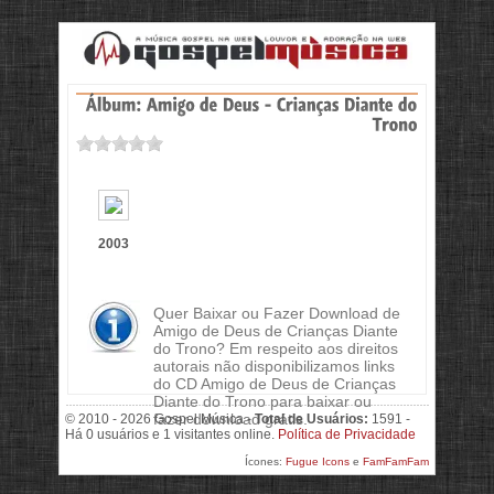
2003
Quer Baixar ou Fazer Download de
Amigo de Deus de Crianças Diante
do Trono? Em respeito aos direitos
autorais não disponibilizamos links
do CD Amigo de Deus de Crianças
Diante do Trono para baixar ou
fazer download grátis.
© 2010 - 2026 Gospel Música -
Total de Usuários:
1591 -
Há 0 usuários e 1 visitantes online.
Política de Privacidade
Ícones:
Fugue Icons
e
FamFamFam