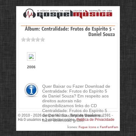
2006
Quer Baixar ou Fazer Download de
Centralidade: Frutos do Espírito 5
de Daniel Souza? Em respeito aos
direitos autorais não
disponibilizamos links do CD
Centralidade: Frutos do Espírito 5
de Daniel Souza para baixar ou
© 2010 - 2026 Gospel Música -
Total de Usuários:
1591 -
Há 0 usuários e 3 visitantes online.
Política de Privacidade
fazer download grátis.
Ícones:
Fugue Icons
e
FamFamFam