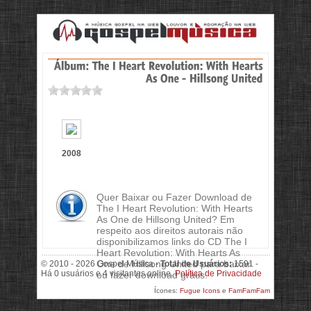
2008
Quer Baixar ou Fazer Download de
The I Heart Revolution: With Hearts
As One de Hillsong United? Em
respeito aos direitos autorais não
disponibilizamos links do CD The I
Heart Revolution: With Hearts As
One de Hillsong United para baixar
© 2010 - 2026 Gospel Música -
Total de Usuários:
1591 -
Há 0 usuários e 4 visitantes online.
Política de Privacidade
ou fazer download grátis.
Ícones:
Fugue Icons
e
FamFamFam