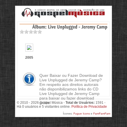
2005
Quer Baixar ou Fazer Download de
Live Unplugged de Jeremy Camp?
Em respeito aos direitos autorais
não disponibilizamos links do CD
Live Unplugged de Jeremy Camp
para baixar ou fazer download
grátis.
© 2010 - 2026 Gospel Música -
Total de Usuários:
1591 -
Há 0 usuários e 5 visitantes online.
Política de Privacidade
Ícones:
Fugue Icons
e
FamFamFam