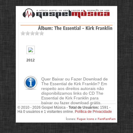
2012
Quer Baixar ou Fazer Download de
The Essential de Kirk Franklin? Em
respeito aos direitos autorais não
disponibilizamos links do CD The
Essential de Kirk Franklin para
baixar ou fazer download grátis.
© 2010 - 2026 Gospel Música -
Total de Usuários:
1591 -
Há 0 usuários e 1 visitantes online.
Política de Privacidade
Ícones:
Fugue Icons
e
FamFamFam