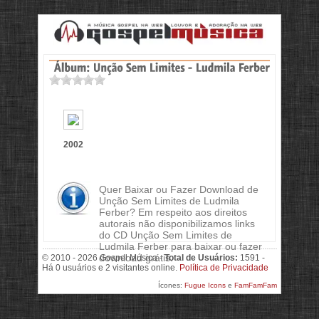
2002
Quer Baixar ou Fazer Download de
Unção Sem Limites de Ludmila
Ferber? Em respeito aos direitos
autorais não disponibilizamos links
do CD Unção Sem Limites de
Ludmila Ferber para baixar ou fazer
download grátis.
© 2010 - 2026 Gospel Música -
Total de Usuários:
1591 -
Há 0 usuários e 2 visitantes online.
Política de Privacidade
Ícones:
Fugue Icons
e
FamFamFam