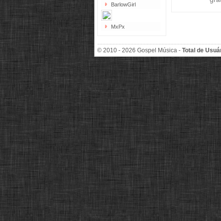
BarlowGirl
MxPx
© 2010 - 2026 Gospel Música -
Total de Usuá