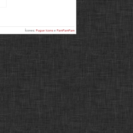
Ícones:
Fugue Icons
e
FamFamFam