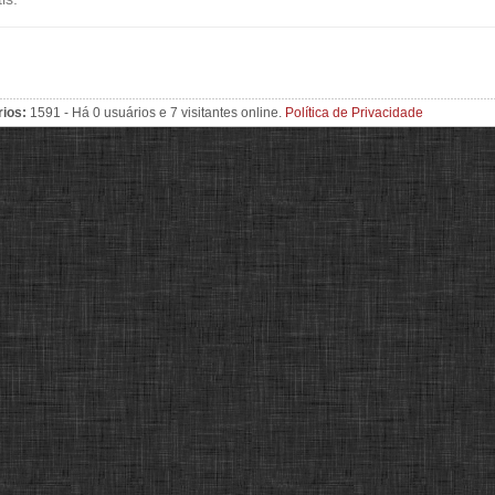
rios:
1591 - Há 0 usuários e 7 visitantes online.
Política de Privacidade