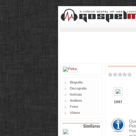
Biografia
Discografia
Notícias
Análises
1997
Fotos
Vídeos
Que
Pet
Pet
grát