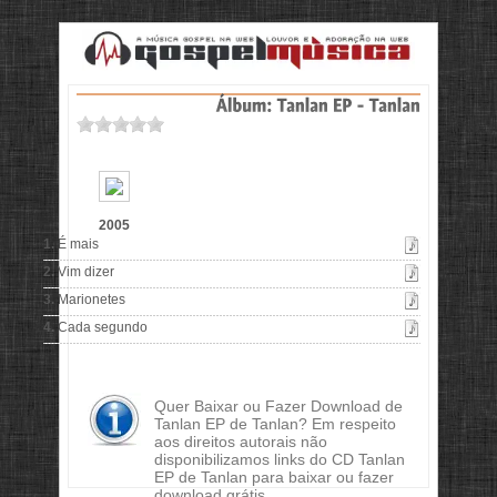
2005
1.
É mais
2.
Vim dizer
3.
Marionetes
4.
Cada segundo
Quer Baixar ou Fazer Download de
Tanlan EP de Tanlan? Em respeito
aos direitos autorais não
disponibilizamos links do CD Tanlan
EP de Tanlan para baixar ou fazer
download grátis.