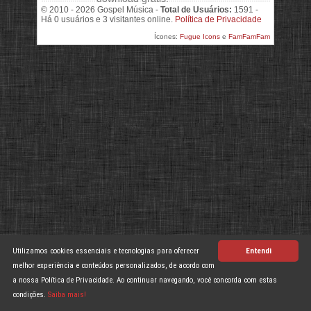
© 2010 - 2026 Gospel Música -
Total de Usuários:
1591 -
Há 0 usuários e 3 visitantes online.
Política de Privacidade
Ícones:
Fugue Icons
e
FamFamFam
Utilizamos cookies essenciais e tecnologias para oferecer
Entendi
melhor experiência e conteúdos personalizados, de acordo com
a nossa Política de Privacidade. Ao continuar navegando, você concorda com estas
condições.
Saiba mais!