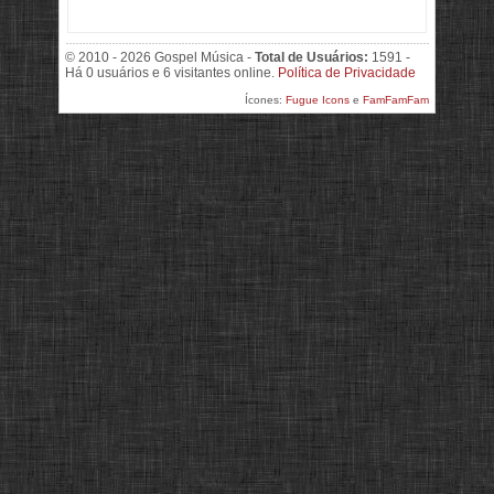
© 2010 - 2026 Gospel Música -
Total de Usuários:
1591 -
Há 0 usuários e 6 visitantes online.
Política de Privacidade
Ícones:
Fugue Icons
e
FamFamFam