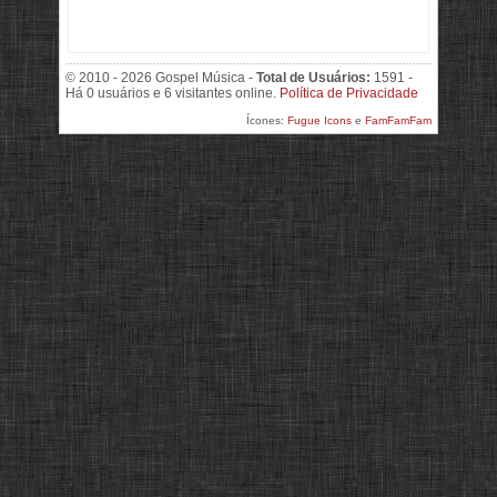
© 2010 - 2026 Gospel Música -
Total de Usuários:
1591 -
Há 0 usuários e 6 visitantes online.
Política de Privacidade
Ícones:
Fugue Icons
e
FamFamFam