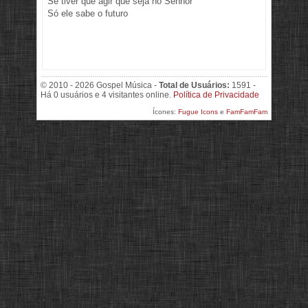
Se tiver que agir que seja no Senhor
Só ele sabe o futuro
© 2010 - 2026 Gospel Música -
Total de Usuários:
1591 -
Há 0 usuários e 4 visitantes online.
Política de Privacidade
Ícones:
Fugue Icons
e
FamFamFam