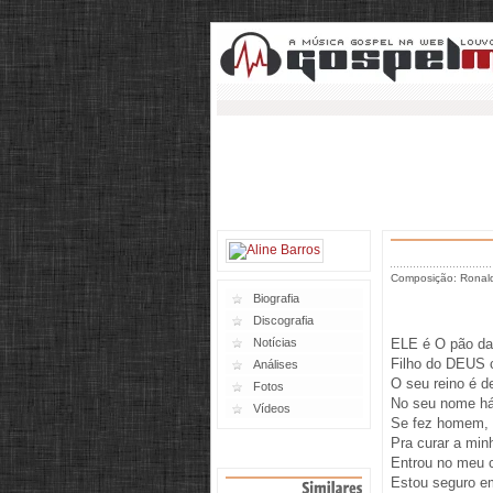
Composição: Ronaldo
Biografia
Discografia
Notícias
ELE é O pão da
Filho do DEUS c
Análises
O seu reino é de
Fotos
No seu nome há
Vídeos
Se fez homem, 
Pra curar a min
Entrou no meu c
Estou seguro e