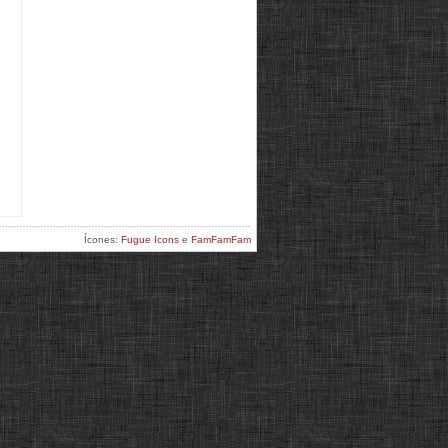
Ícones:
Fugue Icons
e
FamFamFam