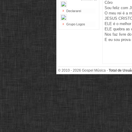
Côro
Sou feliz com
Declararei
O meu rei é a m
JESUS CRISTO p
ELE é o melhor 
Grupo Logos
ELE quebra as 
Nos faz livre do
E eu sou prova
© 2010 - 2026 Gospel Música -
Total de Usuá