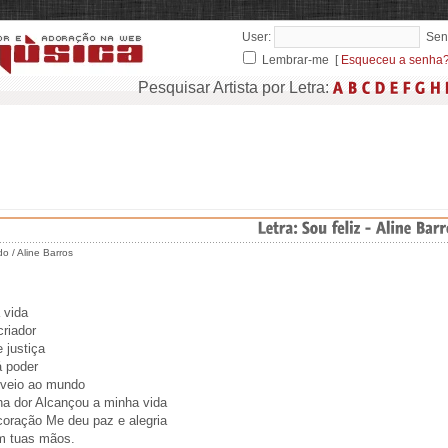
User:
Sen
Lembrar-me [
Esqueceu a senha
Pesquisar Artista por Letra:
 / Aline Barros
 vida
riador
 justiça
 poder
veio ao mundo
ha dor Alcançou a minha vida
oração Me deu paz e alegria
m tuas mãos.