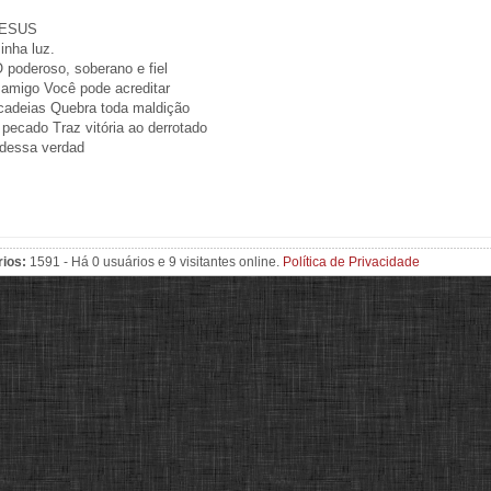
 JESUS
inha luz.
oderoso, soberano e fiel
amigo Você pode acreditar
cadeias Quebra toda maldição
 pecado Traz vitória ao derrotado
 dessa verdad
rios:
1591 - Há 0 usuários e 9 visitantes online.
Política de Privacidade