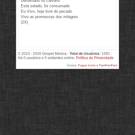
Derramado no calvário
Está selado, foi consumado
Eu Vivo, hoje livre do pecado
Vivo as promessas dos milagres
(2X)
© 2010 - 2026 Gospel Música -
Total de Usuários:
1591 -
Há 0 usuários e 5 visitantes online.
Política de Privacidade
Ícones:
Fugue Icons
e
FamFamFam