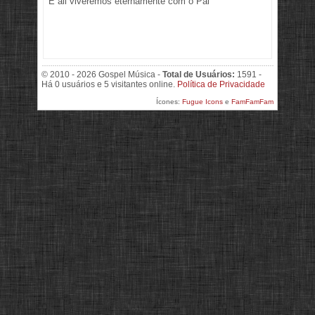
E ali viveremos eternamente com o Pai
© 2010 - 2026 Gospel Música -
Total de Usuários:
1591 -
Há 0 usuários e 5 visitantes online.
Política de Privacidade
Ícones:
Fugue Icons
e
FamFamFam