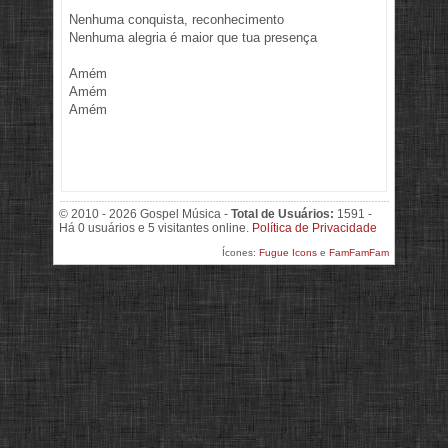
Nenhuma conquista, reconhecimento
Nenhuma alegria é maior que tua presença
Amém
Amém
Amém
© 2010 - 2026 Gospel Música -
Total de Usuários:
1591 -
Há 0 usuários e 5 visitantes online.
Política de Privacidade
Ícones:
Fugue Icons
e
FamFamFam