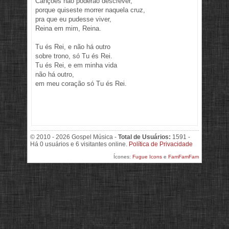
Canções não poderão descrever,
porque quiseste morrer naquela cruz,
pra que eu pudesse viver,
Reina em mim, Reina.
Tu és Rei, e não há outro
sobre trono, só Tu és Rei.
Tu és Rei, e em minha vida
não há outro,
em meu coração só Tu és Rei.
© 2010 - 2026 Gospel Música -
Total de Usuários:
1591 -
Há 0 usuários e 6 visitantes online.
Política de Privacidade
Ícones:
Fugue Icons
e
FamFamFam