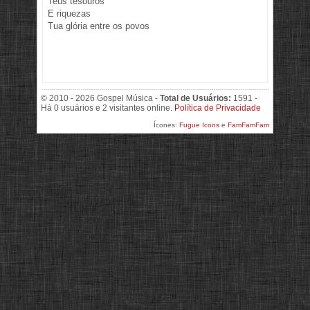
Teus tesouros
E riquezas
Tua glória entre os povos
© 2010 - 2026 Gospel Música -
Total de Usuários:
1591 -
Há 0 usuários e 2 visitantes online.
Política de Privacidade
Ícones:
Fugue Icons
e
FamFamFam