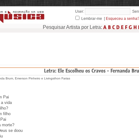
User:
Sen
Lembrar-me [
Esqueceu a senha
Pesquisar Artista por Letra:
da Brum, Emerson Pinheiro e Livingsthon Farias
m Pai
 a vida
ilho?
 filho
 Pai
a morte?
eus se doou
iu