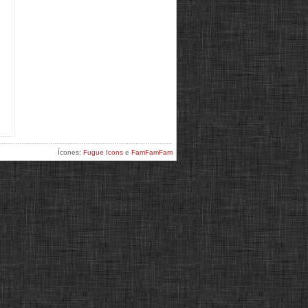
Ícones:
Fugue Icons
e
FamFamFam