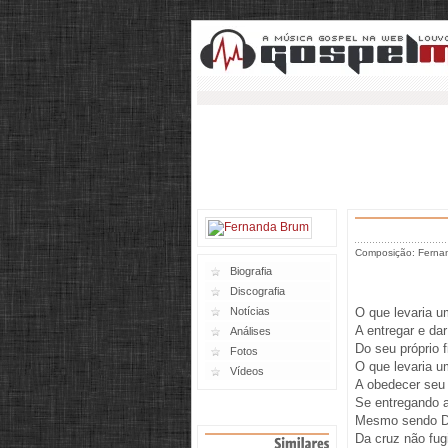
Composição: Fernan
Biografia
Discografia
Notícias
O que levaria u
A entregar e dar
Análises
Do seu próprio f
Fotos
O que levaria um
Vídeos
A obedecer seu
Se entregando 
Mesmo sendo D
Da cruz não fug