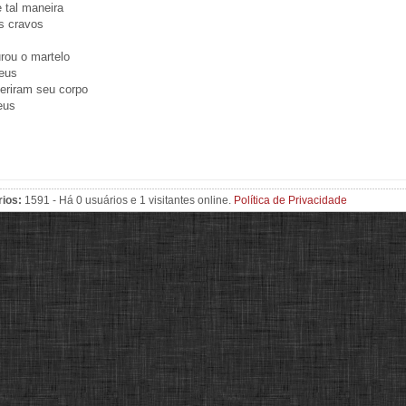
 tal maneira
s cravos
rou o martelo
eus
eriram seu corpo
eus
rios:
1591 - Há 0 usuários e 1 visitantes online.
Política de Privacidade