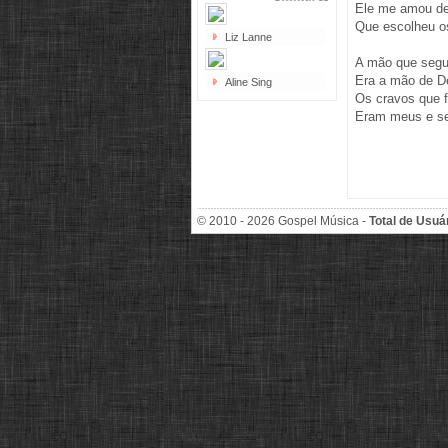
Ele me amou de
Que escolheu o
Liz Lanne
A mão que segu
Era a mão de D
Aline Sing
Os cravos que f
Eram meus e s
© 2010 - 2026 Gospel Música -
Total de Usuá