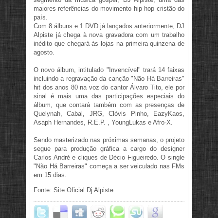
maiores referências do movimento hip hop cristão do
país.
Com 8 álbuns e 1 DVD já lançados anteriormente, DJ
Alpiste já chega à nova gravadora com um trabalho
inédito que chegará às lojas na primeira quinzena de
agosto.
O novo álbum, intitulado "Invencível" trará 14 faixas
incluindo a regravação da canção "Não Há Barreiras"
hit dos anos 80 na voz do cantor Álvaro Tito, ele por
sinal é mais uma das participações especiais do
álbum, que contará também com as presenças de
Quelynah, Cabal, JRG, Clóvis Pinho, EazyKaos,
Asaph Hernandes, R.E.P. , YoungLukas e Afro-X.
Sendo masterizado nas próximas semanas, o projeto
segue para produção gráfica a cargo do designer
Carlos André e cliques de Décio Figueiredo. O single
"Não Há Barreiras" começa a ser veiculado nas FMs
em 15 dias.
Fonte: Site Oficial Dj Alpiste