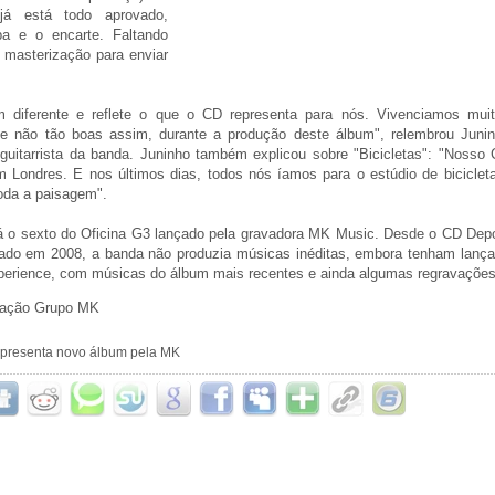
á está todo aprovado,
pa e o encarte. Faltando
 masterização para enviar
m diferente e reflete o que o CD representa para nós. Vivenciamos mui
s e não tão boas assim, durante a produção deste álbum", relembrou Juni
guitarrista da banda. Juninho também explicou sobre "Bicicletas": "Nosso
m Londres. E nos últimos dias, todos nós íamos para o estúdio de biciclet
oda a paisagem".
á o sexto do Oficina G3 lançado pela gravadora MK Music. Desde o CD Dep
çado em 2008, a banda não produzia músicas inéditas, embora tenham lanç
rience, com músicas do álbum mais recentes e ainda algumas regravações
cação Grupo MK