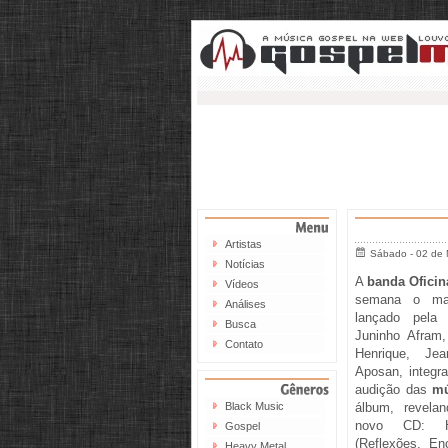
Artistas
Sábado - 02 de
Notícias
A
banda Oficin
Vídeos
semana o ma
Análises
lançado pel
Busca
Juninho Afram
Contato
Henrique, Je
Aposan, integr
audição das
mú
Black Music
álbum, revelan
novo CD: Hi
Gospel
(Reflexões, En
Heavy Metal