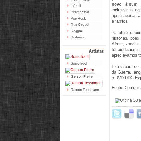
novo álbum
j
Infantil
inclusive a ca
Pentecostal
agora apenas a
Pop Rock
à fábrica.
Rap Gospel
Reggae
"O título é be
Sertanejo
histórias, boa
Afram, vocal e 
foi produzido e
apreciávamos t
Sonicflood
Este álbum ser
da Guerra, lan
Gerson Freire
o DVD DDG Expe
Fonte: Comuni
Ramon Tessmann