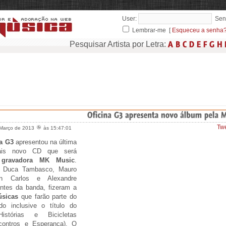
User:
Sen
Lembrar-me [
Esqueceu a senha
Pesquisar Artista por Letra:
Tw
 Março de 2013
às 15:47:01
a G3
apresentou na última
is novo CD que será
a
gravadora MK Music
.
, Duca Tambasco, Mauro
an Carlos e Alexandre
antes da banda, fizeram a
sicas
que farão parte do
do inclusive o título do
stórias e Bicicletas
contros e Esperança). O