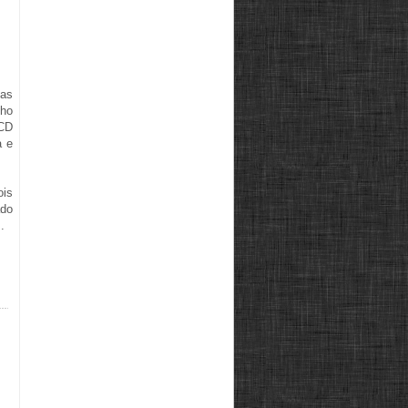
tas
nho
 CD
a e
ois
ado
.