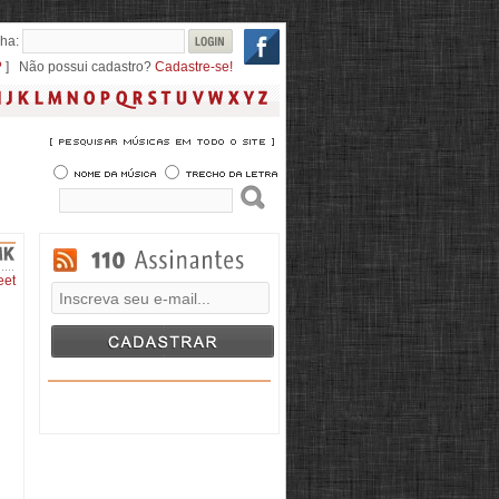
ha:
?
] Não possui cadastro?
Cadastre-se!
eet