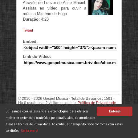
Através do Louvor de Alice Maciel.
Assista ao vídeo para ouvir a
música Mistério de Fogo.
Duração:
4:23
Tweet
Embed:
Link do Vídeo:
© 2010 - 2026 Gospel Música -
Total de Usuários:
1591 -
Há 0 usuários e 2 visitantes online.
Política de Privacidade
Ícones:
Fugue Icons
e
FamFamFam
Utilizamos cookies essenciais e tecnologias para oferecer
Entendi
melhor experiência e conteúdos personalizados, de acordo com
a nossa Política de Privacidade. Ao continuar navegando, você concorda com estas
condições.
Saiba mais!