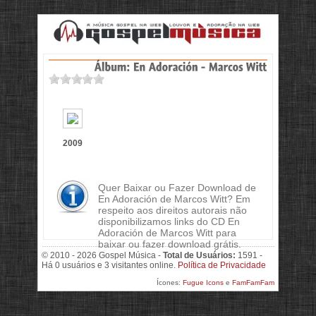
2009
Quer Baixar ou Fazer Download de
En Adoración de Marcos Witt? Em
respeito aos direitos autorais não
disponibilizamos links do CD En
Adoración de Marcos Witt para
baixar ou fazer download grátis.
© 2010 - 2026 Gospel Música -
Total de Usuários:
1591 -
Há 0 usuários e 3 visitantes online.
Política de Privacidade
Ícones:
Fugue Icons
e
FamFamFam