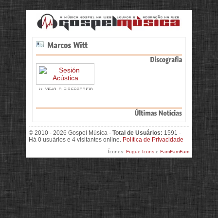
© 2010 - 2026 Gospel Música -
Total de Usuários:
1591 -
Há 0 usuários e 4 visitantes online.
Política de Privacidade
Ícones:
Fugue Icons
e
FamFamFam
>