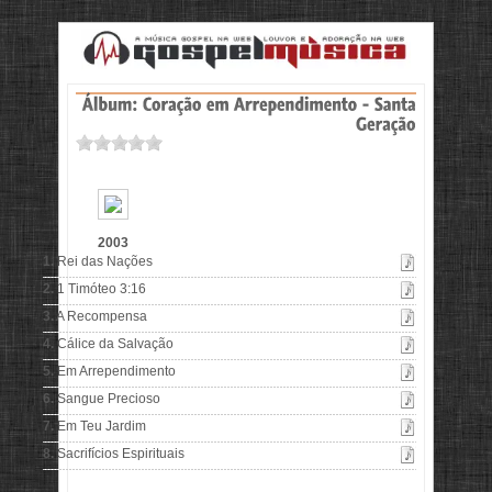
2003
1.
Rei das Nações
2.
1 Timóteo 3:16
3.
A Recompensa
4.
Cálice da Salvação
5.
Em Arrependimento
6.
Sangue Precioso
7.
Em Teu Jardim
8.
Sacrifícios Espirituais