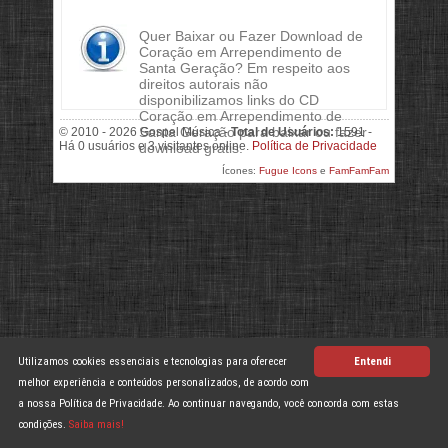
Quer Baixar ou Fazer Download de
Coração em Arrependimento de
Santa Geração? Em respeito aos
direitos autorais não
disponibilizamos links do CD
Coração em Arrependimento de
Santa Geração para baixar ou fazer
© 2010 - 2026 Gospel Música -
Total de Usuários:
1591 -
Há 0 usuários e 3 visitantes online.
Política de Privacidade
download grátis.
Ícones:
Fugue Icons
e
FamFamFam
Utilizamos cookies essenciais e tecnologias para oferecer
Entendi
melhor experiência e conteúdos personalizados, de acordo com
a nossa Política de Privacidade. Ao continuar navegando, você concorda com estas
condições.
Saiba mais!