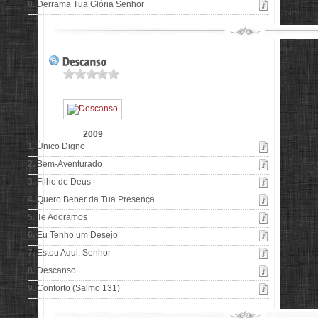
8.
Derrama Tua Glória Senhor
2009
1.
Único Digno
2.
Bem-Aventurado
3.
Filho de Deus
4.
Quero Beber da Tua Presença
5.
Te Adoramos
6.
Eu Tenho um Desejo
7.
Estou Aqui, Senhor
8.
Descanso
9.
Conforto (Salmo 131)