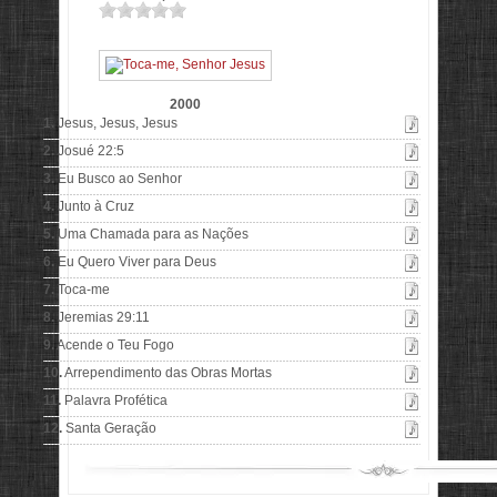
2000
1.
Jesus, Jesus, Jesus
2.
Josué 22:5
3.
Eu Busco ao Senhor
4.
Junto à Cruz
5.
Uma Chamada para as Nações
6.
Eu Quero Viver para Deus
7.
Toca-me
8.
Jeremias 29:11
9.
Acende o Teu Fogo
10.
Arrependimento das Obras Mortas
11.
Palavra Profética
12.
Santa Geração