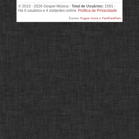
© 2010 - 2026 Gospel Música -
Total de Usuários:
1591 -
Há 0 usuários e 4 visitantes online.
Política de Privacidade
Ícones:
Fugue Icons
e
FamFamFam
>