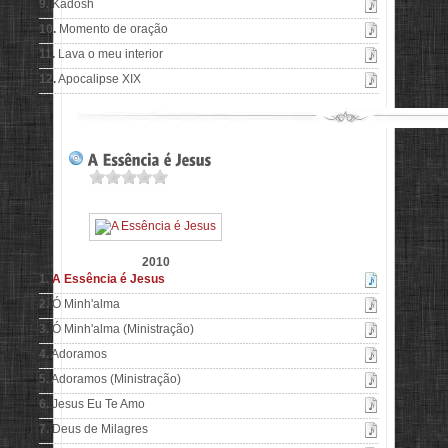
9.
Kadosh
10.
Momento de oração
11.
Lava o meu interior
12.
Apocalipse XIX
2010
1.
A Essência é Jesus
2.
Ó Minh'alma
3.
Ó Minh'alma (Ministração)
4.
Adoramos
5.
Adoramos (Ministração)
6.
Jesus Eu Te Amo
7.
Deus de Milagres