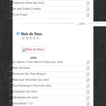
6.
Poderoso Deus (ao vivo)
7.
Sei que Estás Comigo
8.
Tu és Fogo!
2006
1.
Eu Quero a Tua Glória ó Deus (ao vivo)
2.
Mais de Deus
3.
Toma-me Em Teus Braços
4.
Mais que Vencedor (ao vivo)
5.
Tua Presença é Real (Ao vivo)
6.
Exaltação (Ao vivo)
7.
Intimidade (Ao vivo)
8.
Apocalipse 7:12