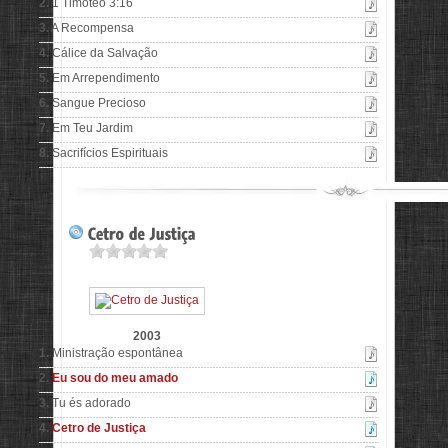
2.
1 Timóteo 3:16
3.
A Recompensa
4.
Cálice da Salvação
5.
Em Arrependimento
6.
Sangue Precioso
7.
Em Teu Jardim
8.
Sacrifícios Espirituais
2003
1.
Ministração espontânea
2.
Eu sou do meu amado
3.
Tu és adorado
4.
Cetro de Justiça