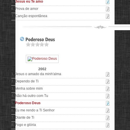
5.
Jesus eu Te amo
6.
Prova de amor
7.
Canção espontânea
2002
1.
Jesus o amado da minh'alma
2.
Dependo de Ti
3.
Venha sobre mim
4.
Não há outro com Tu
5.
Poderoso Deus
6.
Eu me rendo a Ti Senhor
7.
Diante de Ti
8.
Fogo e glória