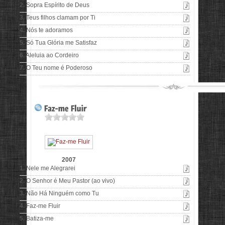
2.
Sopra Espírito de Deus
3.
Teus filhos clamam por Ti
4.
Nós te adoramos
5.
Só Tua Glória me Satisfaz
6.
Aleluia ao Cordeiro
7.
O Teu nome é Poderoso
2007
1.
Nele me Alegrarei
2.
O Senhor é Meu Pastor (ao vivo)
3.
Não Há Ninguém como Tu
4.
Faz-me Fluir
5.
Batiza-me