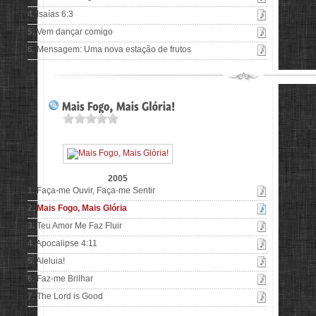
4.
Isaías 6:3
5.
Vem dançar comigo
6.
Mensagem: Uma nova estação de frutos
2005
1.
Faça-me Ouvir, Faça-me Sentir
2.
Mais Fogo, Mais Glória
3.
Teu Amor Me Faz Fluir
4.
Apocalipse 4:11
5.
Aleluia!
6.
Faz-me Brilhar
7.
The Lord is Good