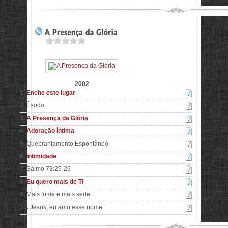
2002
1.
Enche este lugar
2.
Êxodo
3.
A Presença da Glória
4.
Adoração Íntima
5.
Quebrantamento Espontâneo
6.
Intimidade
7.
Salmo 73:25-26
8.
Eu quero mais de Ti
9.
Mais fome e mais sede
10.
Jesus, eu amo esse nome