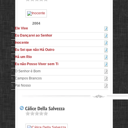
2004
1.
Ele Vive
2.
Eu Dançarei ao Senhor
3.
Inocente
4.
Eu Sei que não Há Outro
5.
Há um Rio
6.
Eu não Posso Viver sem Ti
7.
O Senhor é Bom
8.
Campos Brancos
9.
Pai Nosso