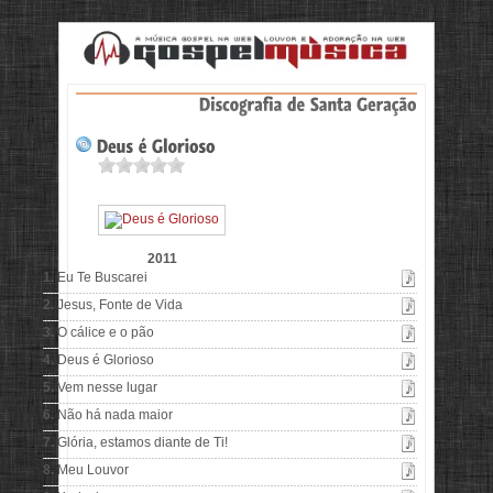
2011
1.
Eu Te Buscarei
2.
Jesus, Fonte de Vida
3.
O cálice e o pão
4.
Deus é Glorioso
5.
Vem nesse lugar
6.
Não há nada maior
7.
Glória, estamos diante de Ti!
8.
Meu Louvor