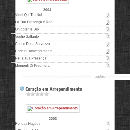
2004
1.
Vieni Qui Tra Noi
2.
La Tua Presença é Real
3.
Onipotente Dio
4.
Voglio Saltanto
5.
Calice Della Salvezza
6.
Core In Ravvendimento
7.
Nella Tua Presença
8.
Momenti Di Preghiera
2003
1.
Rei das Nações