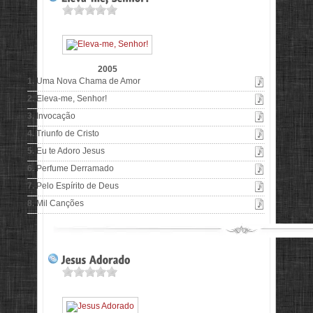
2005
1.
Uma Nova Chama de Amor
2.
Eleva-me, Senhor!
3.
Invocação
4.
Triunfo de Cristo
5.
Eu te Adoro Jesus
6.
Perfume Derramado
7.
Pelo Espírito de Deus
8.
Mil Canções