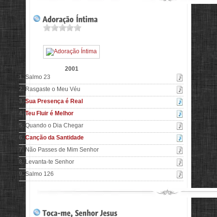
2001
1.
Salmo 23
2.
Rasgaste o Meu Véu
3.
Sua Presença é Real
4.
Teu Fluir é Melhor
5.
Quando o Dia Chegar
6.
Canção da Santidade
7.
Não Passes de Mim Senhor
8.
Levanta-te Senhor
9.
Salmo 126