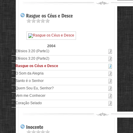
2004
1.
Efésios 3:20 (Parte1)
2.
Efésios 3:20 (Parte2)
3.
Rasgue os Céus e Desce
4.
O Som da Alegria
5.
Santo é o Senhor
6.
Quem Sou Eu, Senhor?
7.
Vem me Conhecer
8.
Coração Selado