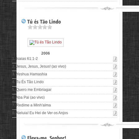
2006
1.
Isaias 61:1-2
2.
Jesus, Jesus, Jesus! (ao vivo)
3.
Yeshua Hamashia
4.
Tu És Tão Lindo
5.
Quero me Embriagar
6.
Aba Pai (ao vivo)
7.
Redime a Minh'alma
8.
Aleluia! Eu Hei de Ver os Anjos