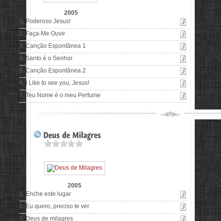
2005
1.
Poderoso Jesus!
2.
Faça-Me Ouvir
3.
Canção Espontânea 1
4.
Santo é o Senhor
5.
Canção Espontânea 2
6.
I Like to see you, Jesus!
7.
Teu Nome é o meu Perfume
2005
1.
Enche este lugar
2.
Eu quero, preciso te ver
3.
Deus de milagres