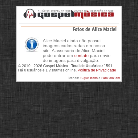
Alice Maciel ainda não possui
imagens cadastradas em nosso
site. A assesoria de Alice Maciel
pode entrar em
contato
para envio
de imagens para divulgação.
© 2010 - 2026 Gospel Música -
Total de Usuários:
1591 -
Há 0 usuários e 1 visitantes online.
Política de Privacidade
Ícones:
Fugue Icons
e
FamFamFam
>