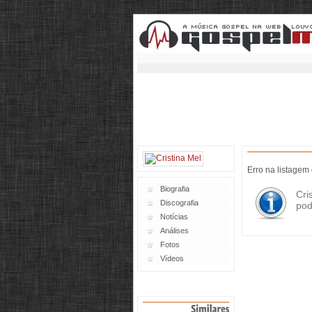
Erro na listagem
Biografia
Cri
Discografia
pod
Notícias
Análises
Fotos
Vídeos