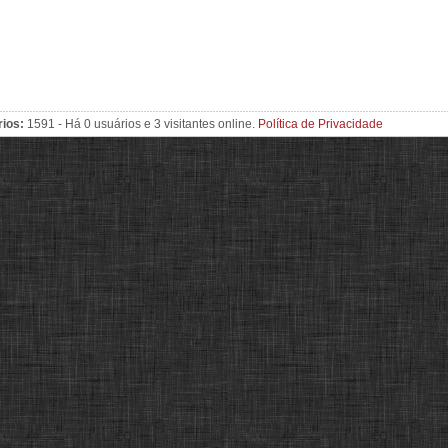
rios:
1591 - Há 0 usuários e 3 visitantes online.
Política de Privacidade