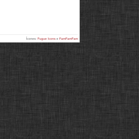
Ícones:
Fugue Icons
e
FamFamFam