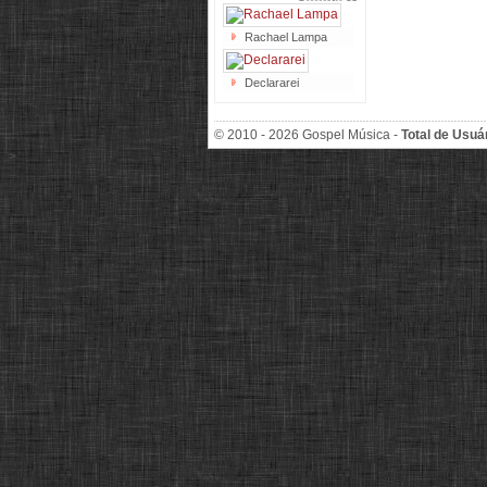
Rachael Lampa
Declararei
© 2010 - 2026 Gospel Música -
Total de Usuá
>