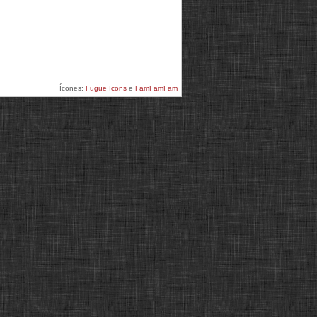
Ícones:
Fugue Icons
e
FamFamFam