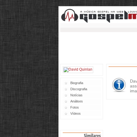
Dav
Biografia
ass
Discografia
ima
Notícias
Análises
Fotos
Vídeos