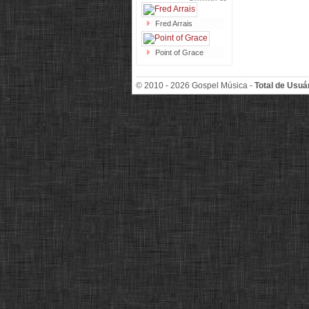
Fred Arrais
Point of Grace
© 2010 - 2026 Gospel Música -
Total de Usuá
>