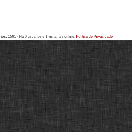
rios:
1591 - Há 0 usuários e 1 visitantes online.
Política de Privacidade