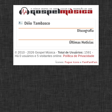
© 2010 - 2026 Gospel Música -
Total de Usuários:
1591 -
Há 0 usuários e 5 visitantes online.
Política de Privacidade
Ícones:
Fugue Icons
e
FamFamFam
>