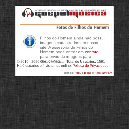
Filhos do Homem ainda não possui
imagens cadastradas em nosso
site. A assesoria de Filhos do
Homem pode entrar em
contato
para envio de imagens para
divulgação.
© 2010 - 2026 Gospel Música -
Total de Usuários:
1591 -
Há 0 usuários e 4 visitantes online.
Política de Privacidade
Ícones:
Fugue Icons
e
FamFamFam
>