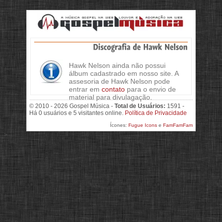
Hawk Nelson ainda não possui
álbum cadastrado em nosso site. A
assesoria de Hawk Nelson pode
entrar em
contato
para o envio de
material para divulagação.
© 2010 - 2026 Gospel Música -
Total de Usuários:
1591 -
Há 0 usuários e 5 visitantes online.
Política de Privacidade
Ícones:
Fugue Icons
e
FamFamFam
>