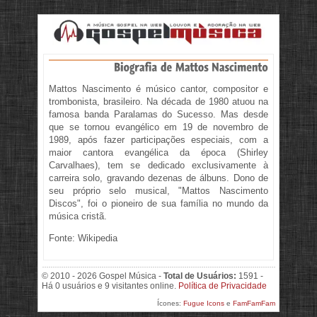
Mattos Nascimento é músico cantor, compositor e
trombonista, brasileiro. Na década de 1980 atuou na
famosa banda Paralamas do Sucesso. Mas desde
que se tornou evangélico em 19 de novembro de
1989, após fazer participações especiais, com a
maior cantora evangélica da época (Shirley
Carvalhaes), tem se dedicado exclusivamente à
carreira solo, gravando dezenas de álbuns. Dono de
seu próprio selo musical, "Mattos Nascimento
Discos", foi o pioneiro de sua família no mundo da
música cristã.
Fonte: Wikipedia
© 2010 - 2026 Gospel Música -
Total de Usuários:
1591 -
Há 0 usuários e 9 visitantes online.
Política de Privacidade
Ícones:
Fugue Icons
e
FamFamFam