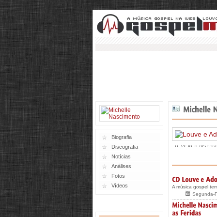
Biografia
Discografia
Notícias
Análises
Fotos
Vídeos
A música gospel tem
Segunda-Fe