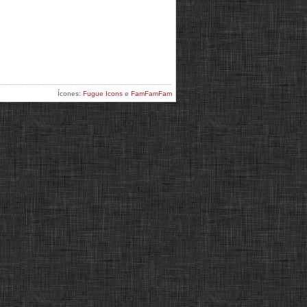
Ícones:
Fugue Icons
e
FamFamFam