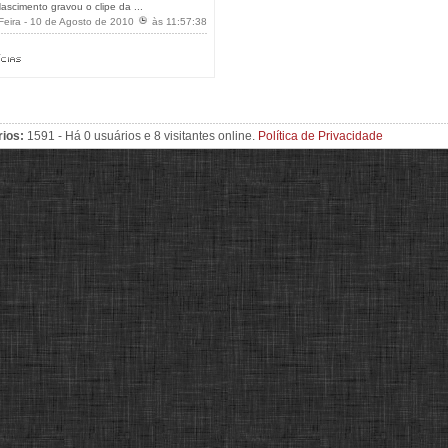
ascimento gravou o clipe da ...
Feira - 10 de Agosto de 2010
às 11:57:38
rios:
1591 - Há 0 usuários e 8 visitantes online.
Política de Privacidade