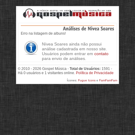
Erro na listagem de albuns!
Nívea Soares ainda não possui
análise cadastrada em nosso site.
Usuários podem entrar em
contato
para envio de análises.
© 2010 - 2026 Gospel Música -
Total de Usuários:
1591 -
Há 0 usuários e 1 visitantes online.
Política de Privacidade
Ícones:
Fugue Icons
e
FamFamFam
>