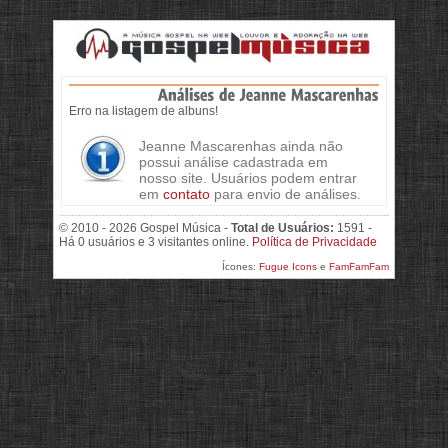
Erro na listagem de albuns!
Jeanne Mascarenhas ainda não
possui análise cadastrada em
nosso site. Usuários podem entrar
em
contato
para envio de análises.
© 2010 - 2026 Gospel Música -
Total de Usuários:
1591 -
Há 0 usuários e 3 visitantes online.
Política de Privacidade
Ícones:
Fugue Icons
e
FamFamFam
>