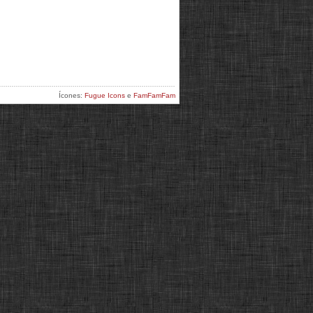
Ícones:
Fugue Icons
e
FamFamFam