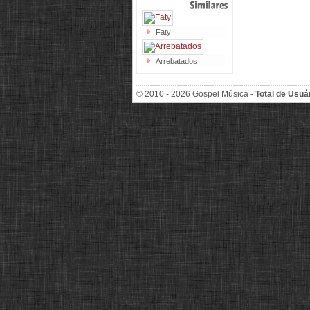
Faty
Arrebatados
© 2010 - 2026 Gospel Música -
Total de Usuá
>