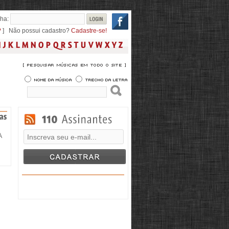
ha:
?
] Não possui cadastro?
Cadastre-se!
A