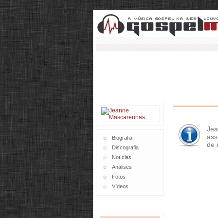
Jea
ass
Biografia
de 
Discografia
Notícias
Análises
Fotos
Vídeos