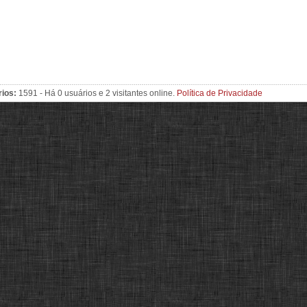
rios:
1591 - Há 0 usuários e 2 visitantes online.
Política de Privacidade